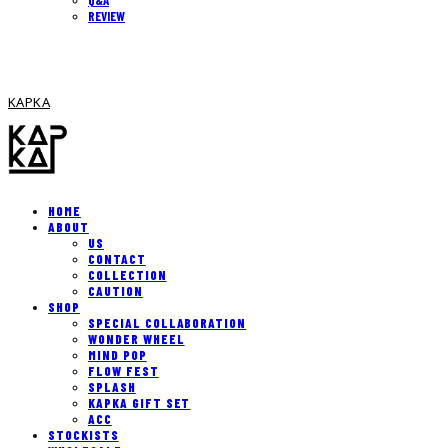
REVIEW
KAPKA
HOME
ABOUT
US
CONTACT
COLLECTION
CAUTION
SHOP
SPECIAL COLLABORATION
WONDER WHEEL
MIND POP
FLOW FEST
SPLASH
KAPKA GIFT SET
ACC
STOCKISTS