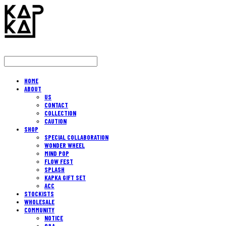
HOME
ABOUT
US
CONTACT
COLLECTION
CAUTION
SHOP
SPECIAL COLLABORATION
WONDER WHEEL
MIND POP
FLOW FEST
SPLASH
KAPKA GIFT SET
ACC
STOCKISTS
WHOLESALE
COMMUNITY
NOTICE
Q&A