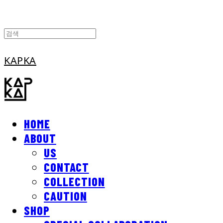
KAPKA
HOME
ABOUT
US
CONTACT
COLLECTION
CAUTION
SHOP