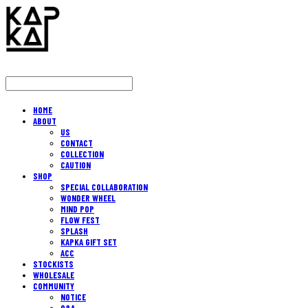
HOME
ABOUT
US
CONTACT
COLLECTION
CAUTION
SHOP
SPECIAL COLLABORATION
WONDER WHEEL
MIND POP
FLOW FEST
SPLASH
KAPKA GIFT SET
ACC
STOCKISTS
WHOLESALE
COMMUNITY
NOTICE
Q&A