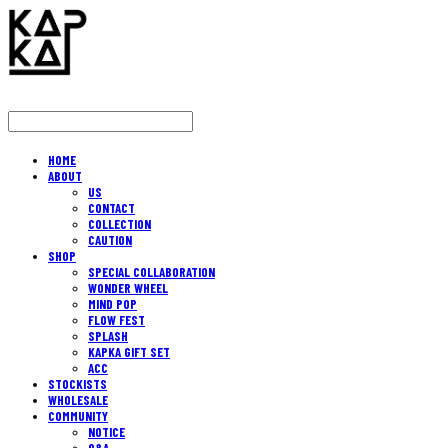
HOME
ABOUT
US
CONTACT
COLLECTION
CAUTION
SHOP
SPECIAL COLLABORATION
WONDER WHEEL
MIND POP
FLOW FEST
SPLASH
KAPKA GIFT SET
ACC
STOCKISTS
WHOLESALE
COMMUNITY
NOTICE
Q&A