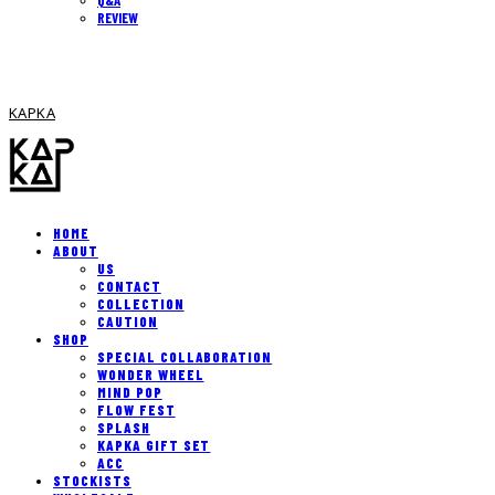
REVIEW
KAPKA
HOME
ABOUT
US
CONTACT
COLLECTION
CAUTION
SHOP
SPECIAL COLLABORATION
WONDER WHEEL
MIND POP
FLOW FEST
SPLASH
KAPKA GIFT SET
ACC
STOCKISTS