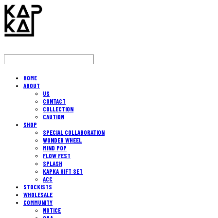
HOME
ABOUT
US
CONTACT
COLLECTION
CAUTION
SHOP
SPECIAL COLLABORATION
WONDER WHEEL
MIND POP
FLOW FEST
SPLASH
KAPKA GIFT SET
ACC
STOCKISTS
WHOLESALE
COMMUNITY
NOTICE
Q&A