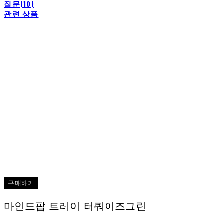
질문(10)
관련 상품
구매하기
마인드팝 트레이 터쿼이즈그린